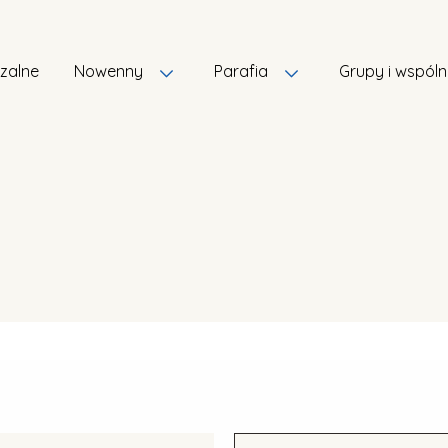
szalne
Nowenny
Parafia
Grupy i wspól