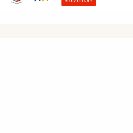
Parafia w Cikowicach pw. św. Antoniego
Cikowice 87, 32-700 Cikowice
tel:
14 612 01 94
e-mail:
cikowice@diecezja.tarnow.pl
Polityka prywatności
Zainstaluj cikowice.diecezjatarnow.pl na swoim smartfonie i
bądź na bieżąco