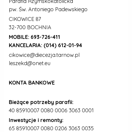
Parafia Rzymskokatolicka
pw. Św. Antoniego Padewskiego
CIKOWICE 87
32-700 BOCHNIA
MOBILE:
693-726-411
KANCELARIA:
(014) 612-01-94
​​​​​​​cikowice@diecezja.tarnow.pl
leszekd@onet.eu
KONTA BANKOWE
Bieżące potrzeby parafii:
40 85910007 0080 0006 3063 0001
Inwestycje i remonty:
65 85910007 0080 0206 3063 0035