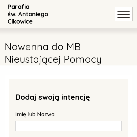
Parafia
Powrót
Powrót
św. Antoniego
Cikowice
Nowenna do MB Nieustającej Pomocy
Historia parafii
Nowenna do MB
Nowenna do św. Antoniego
Duszpasterze
Nieustającej Pomocy
Nowenna do św. Jana Pawła II
Informacje o parafii
Rozbudowa kaplicy w Damienicach
Dodaj swoją intencję
Galeria
Imię lub Nazwa
Standardy Ochrony Małoletnich