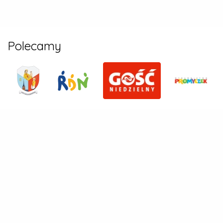
Polecamy
Parafia w Cikowicach pw. św. Antoniego
Cikowice 87, 32-700 Cikowice
tel:
14 612 01 94