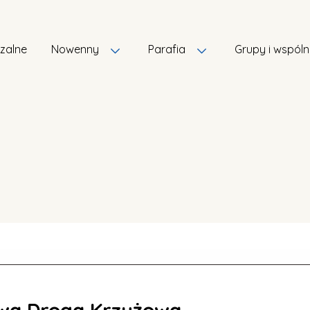
szalne
Nowenny
Parafia
Grupy i wspól
wa Droga Krzyżowa