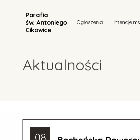
Parafia
św. Antoniego
Ogłoszenia
Intencje m
Cikowice
Aktualności
08
Bocheńska Rowero